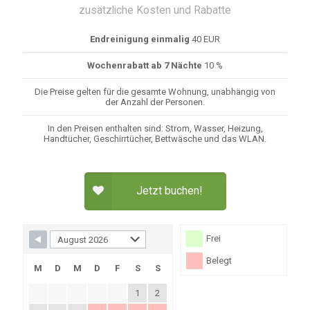
zusätzliche Kosten und Rabatte
Endreinigung einmalig
40 EUR
Wochenrabatt ab 7 Nächte
10 %
Die Preise gelten für die gesamte Wohnung, unabhängig von
der Anzahl der Personen.
In den Preisen enthalten sind: Strom, Wasser, Heizung,
Handtücher, Geschirrtücher, Bettwäsche und das WLAN.
Jetzt buchen!
Frei
Belegt
M
D
M
D
F
S
S
1
2