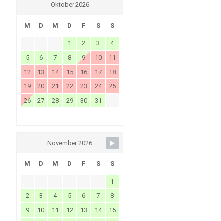
Oktober 2026
M
D
M
D
F
S
S
1
2
3
4
5
6
7
8
9
10
11
12
13
14
15
16
17
18
19
20
21
22
23
24
25
26
27
28
29
30
31
November 2026
M
D
M
D
F
S
S
1
2
3
4
5
6
7
8
9
10
11
12
13
14
15