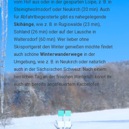
vom Hof aus oder in der gespurten Loipe, z. B. in
Steinigtwolmsdorf oder Neukirch (20 min). Auch
für Abfahrtbegeisterte gibt es nahegelegende
Skihänge
, wie z. B. in Rugiswalde (23 min),
Sohland (26 min) oder auf der Lausche in
Waltersdorf (60 min). Wer lieber ohne
Skisportgerät den Winter genießen möchte findet
auch schöne
Winterwanderwege
in der
Umgebung, wie z. B. in Neukirch oder natürlich
auch in der Sächsischen Schweiz. Nach einem
herrlichen Tag an der frischen Winterluft könnt ihr
euch am bereits angefeuertem Kachelofen
wärmen.